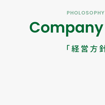
PHOLOSOPHY
Company 
「経営方