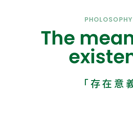
PHOLOSOPHY
The mean
existe
「存在意